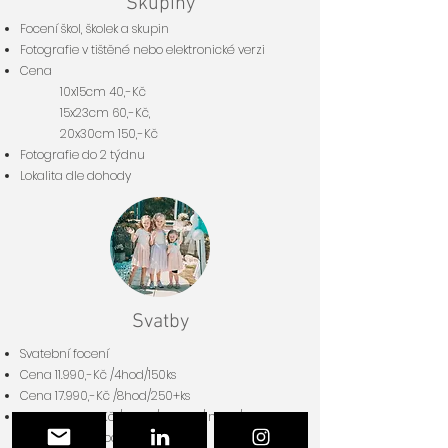
Skupiny
Focení škol, školek a skupin
Fotografie v tištěné nebo elektronické verzi
Cena
10x15cm 40,-Kč
15x23cm 60,-Kč,
20x30cm 150,-Kč
Fotografie do 2 týdnu
Lokalita dle dohody
Svatby
Svatební focení
Cena 11.990,-Kč /4hod/150ks
Cena 17.990,-Kč /8hod/250+ks
Cena 24.
990,-Kč /12hod
/ 350+ks/Instax
/
předsvatební focení