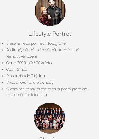
Lifestyle Portré
t
Lifestyle nebo portrétní fotografie
Rodinné, dětská, párové, zásnubní a jiná
tématické focení
Cena 3990,-Kč / 20ks foto
Cca 1-2 hod
Fotografie do 2 týdnu
Místo a lokalita dle dohody
*V ceně není zahrnuta částka za případný pronájem
profesionálního fotostudia