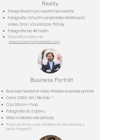
Reality
Fotografování pro realitní kanceláře
Fotografie, Virtuální probhlídka Matterport,
Video, Dron, Vizualizace, Plánky
Fotografie do 48 hodin
Více info a cena na
www.foceninemovitosti.com
Business Portrét
Business headshot nebo lifestyle business portrét
Cena 2.990,-Kč
/ 5ks foto
*
Cca 30min-1 hod
Fotografie do 2 týdnu
Místo a lokalita dle dohody
*Cena pro firmy s více zaměstnanci dle domluvy a
počtu fotografií