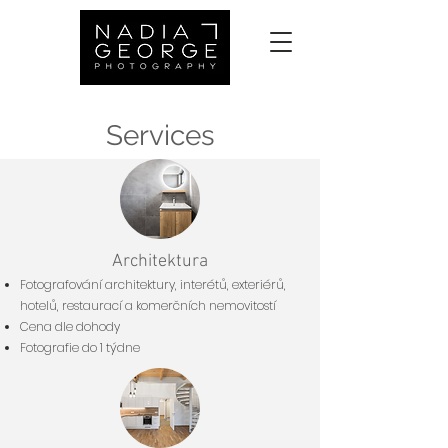
Services
Architektura
Fotografování architektury, interétů, exteriérů,
hotelů, restaurací a komerčních nemovitostí
Cena dle dohody
Fotografie do 1 týdne